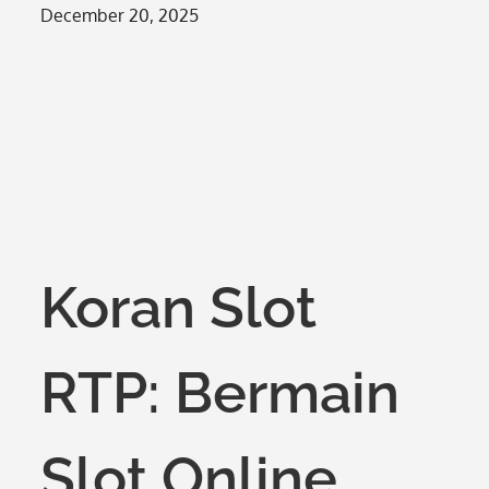
Posted
December 20, 2025
on
Koran Slot
RTP: Bermain
Slot Online