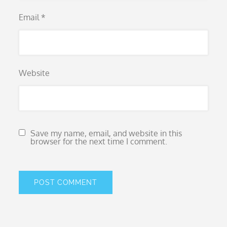
Email
*
Website
Save my name, email, and website in this
browser for the next time I comment.