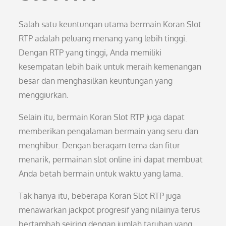
Salah satu keuntungan utama bermain Koran Slot
RTP adalah peluang menang yang lebih tinggi.
Dengan RTP yang tinggi, Anda memiliki
kesempatan lebih baik untuk meraih kemenangan
besar dan menghasilkan keuntungan yang
menggiurkan.
Selain itu, bermain Koran Slot RTP juga dapat
memberikan pengalaman bermain yang seru dan
menghibur. Dengan beragam tema dan fitur
menarik, permainan slot online ini dapat membuat
Anda betah bermain untuk waktu yang lama.
Tak hanya itu, beberapa Koran Slot RTP juga
menawarkan jackpot progresif yang nilainya terus
bertambah seiring dengan jumlah taruhan yang