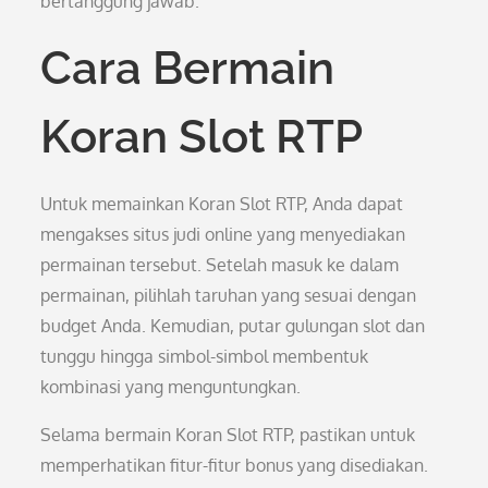
bertanggung jawab.
Cara Bermain
Koran Slot RTP
Untuk memainkan Koran Slot RTP, Anda dapat
mengakses situs judi online yang menyediakan
permainan tersebut. Setelah masuk ke dalam
permainan, pilihlah taruhan yang sesuai dengan
budget Anda. Kemudian, putar gulungan slot dan
tunggu hingga simbol-simbol membentuk
kombinasi yang menguntungkan.
Selama bermain Koran Slot RTP, pastikan untuk
memperhatikan fitur-fitur bonus yang disediakan.