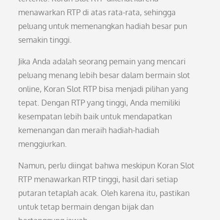
menawarkan RTP di atas rata-rata, sehingga
peluang untuk memenangkan hadiah besar pun
semakin tinggi.
Jika Anda adalah seorang pemain yang mencari
peluang menang lebih besar dalam bermain slot
online, Koran Slot RTP bisa menjadi pilihan yang
tepat. Dengan RTP yang tinggi, Anda memiliki
kesempatan lebih baik untuk mendapatkan
kemenangan dan meraih hadiah-hadiah
menggiurkan.
Namun, perlu diingat bahwa meskipun Koran Slot
RTP menawarkan RTP tinggi, hasil dari setiap
putaran tetaplah acak. Oleh karena itu, pastikan
untuk tetap bermain dengan bijak dan