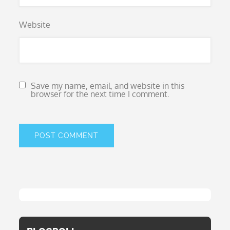
Website
Save my name, email, and website in this
browser for the next time I comment.