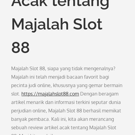
Acak tentang
Majalah Slot
88
Majalah Slot 88, siapa yang tidak mengenalnya?
Majalah ini telah menjadi bacaan favorit bagi
pecinta judi online, khususnya yang gemar bermain
slot.
https://majalahslot88.com
Dengan beragam
artikel menarik dan informasi terkini seputar dunia
perjudian online, Majalah Slot 88 berhasil memikat
banyak pembaca. Kali ini, kita akan merancang
sebuah review artikel acak tentang Majalah Slot