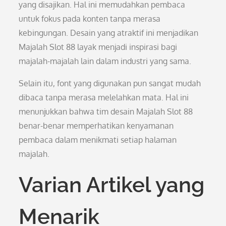
yang disajikan. Hal ini memudahkan pembaca
untuk fokus pada konten tanpa merasa
kebingungan. Desain yang atraktif ini menjadikan
Majalah Slot 88 layak menjadi inspirasi bagi
majalah-majalah lain dalam industri yang sama.
Selain itu, font yang digunakan pun sangat mudah
dibaca tanpa merasa melelahkan mata. Hal ini
menunjukkan bahwa tim desain Majalah Slot 88
benar-benar memperhatikan kenyamanan
pembaca dalam menikmati setiap halaman
majalah.
Varian Artikel yang
Menarik