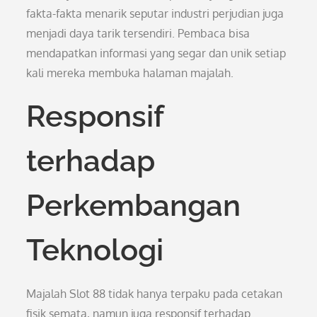
fakta-fakta menarik seputar industri perjudian juga
menjadi daya tarik tersendiri. Pembaca bisa
mendapatkan informasi yang segar dan unik setiap
kali mereka membuka halaman majalah.
Responsif
terhadap
Perkembangan
Teknologi
Majalah Slot 88 tidak hanya terpaku pada cetakan
fisik semata, namun juga responsif terhadap