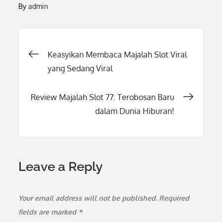
By
admin
Post
Keasyikan Membaca Majalah Slot Viral
yang Sedang Viral
navigation
Review Majalah Slot 77: Terobosan Baru
dalam Dunia Hiburan!
Leave a Reply
Your email address will not be published.
Required
fields are marked
*