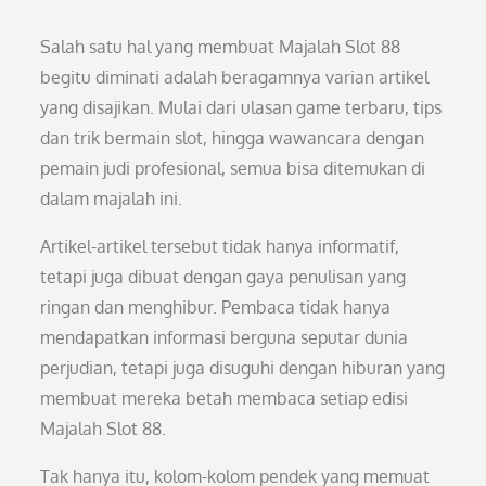
Salah satu hal yang membuat Majalah Slot 88
begitu diminati adalah beragamnya varian artikel
yang disajikan. Mulai dari ulasan game terbaru, tips
dan trik bermain slot, hingga wawancara dengan
pemain judi profesional, semua bisa ditemukan di
dalam majalah ini.
Artikel-artikel tersebut tidak hanya informatif,
tetapi juga dibuat dengan gaya penulisan yang
ringan dan menghibur. Pembaca tidak hanya
mendapatkan informasi berguna seputar dunia
perjudian, tetapi juga disuguhi dengan hiburan yang
membuat mereka betah membaca setiap edisi
Majalah Slot 88.
Tak hanya itu, kolom-kolom pendek yang memuat