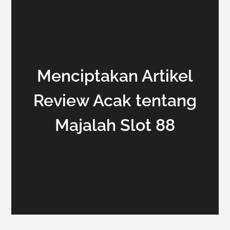
Menciptakan Artikel
Review Acak tentang
Majalah Slot 88