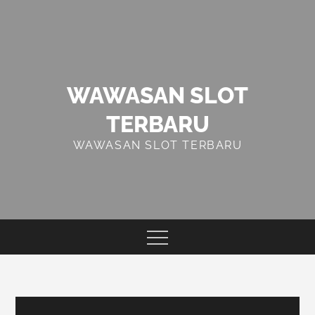
Skip
to
content
WAWASAN SLOT
TERBARU
WAWASAN SLOT TERBARU