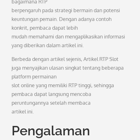
bagaimana RTP
berpengaruh pada strategi bermain dan potensi
keuntungan pemain. Dengan adanya contoh
konkrit, pembaca dapat lebih
mudah memahami dan mengaplikasikan informasi
yang diberikan dalam artikel ini.
Berbeda dengan artikel sejenis, Artikel RTP Slot
juga menyajikan ulasan singkat tentang beberapa
platform permainan
slot online yang memiliki RTP tinggi, sehingga
pembaca dapat langsung mencoba
peruntungannya setelah membaca
artikel ini.
Pengalaman