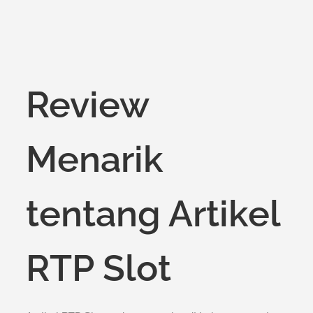
Review
Menarik
tentang Artikel
RTP Slot