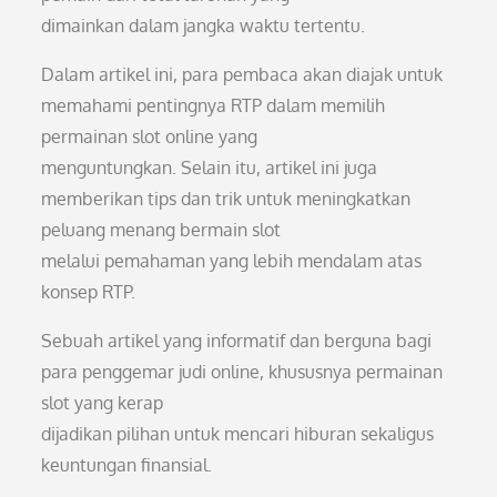
dimainkan dalam jangka waktu tertentu.
Dalam artikel ini, para pembaca akan diajak untuk
memahami pentingnya RTP dalam memilih
permainan slot online yang
menguntungkan. Selain itu, artikel ini juga
memberikan tips dan trik untuk meningkatkan
peluang menang bermain slot
melalui pemahaman yang lebih mendalam atas
konsep RTP.
Sebuah artikel yang informatif dan berguna bagi
para penggemar judi online, khususnya permainan
slot yang kerap
dijadikan pilihan untuk mencari hiburan sekaligus
keuntungan finansial.