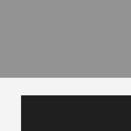
Skip
to
content