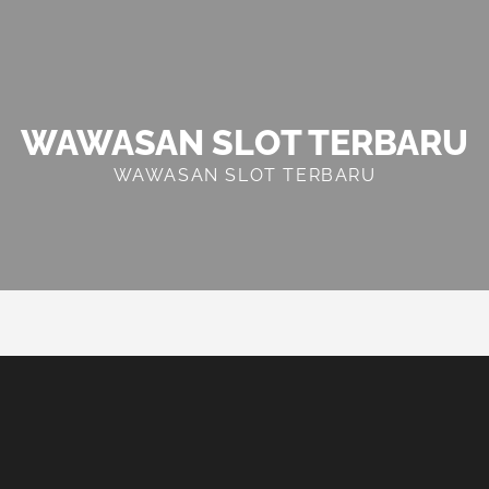
WAWASAN SLOT TERBARU
WAWASAN SLOT TERBARU