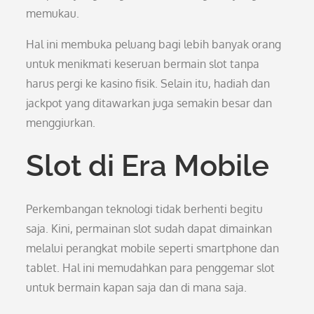
memukau.
Hal ini membuka peluang bagi lebih banyak orang
untuk menikmati keseruan bermain slot tanpa
harus pergi ke kasino fisik. Selain itu, hadiah dan
jackpot yang ditawarkan juga semakin besar dan
menggiurkan.
Slot di Era Mobile
Perkembangan teknologi tidak berhenti begitu
saja. Kini, permainan slot sudah dapat dimainkan
melalui perangkat mobile seperti smartphone dan
tablet. Hal ini memudahkan para penggemar slot
untuk bermain kapan saja dan di mana saja.