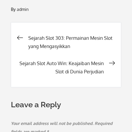
By
admin
Post
Sejarah Slot 303: Permainan Mesin Slot
yang Mengasyikkan
navigation
Sejarah Slot Auto Win: Keajaiban Mesin
Slot di Dunia Perjudian
Leave a Reply
Your email address will not be published.
Required
fields are marked
*