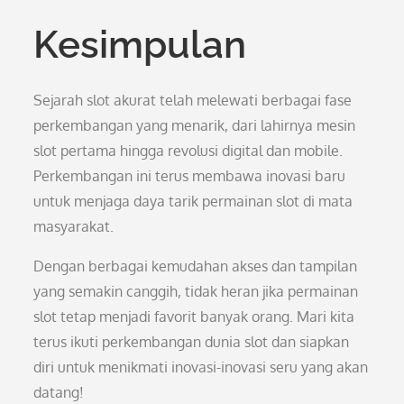
Kesimpulan
Sejarah slot akurat telah melewati berbagai fase
perkembangan yang menarik, dari lahirnya mesin
slot pertama hingga revolusi digital dan mobile.
Perkembangan ini terus membawa inovasi baru
untuk menjaga daya tarik permainan slot di mata
masyarakat.
Dengan berbagai kemudahan akses dan tampilan
yang semakin canggih, tidak heran jika permainan
slot tetap menjadi favorit banyak orang. Mari kita
terus ikuti perkembangan dunia slot dan siapkan
diri untuk menikmati inovasi-inovasi seru yang akan
datang!