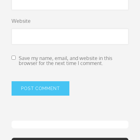
Website
Save my name, email, and website in this
browser for the next time I comment.