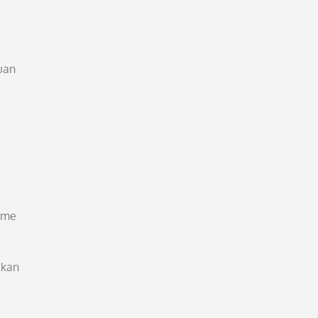
uan
ame
tkan