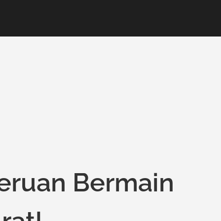
eruan Bermain
rat!