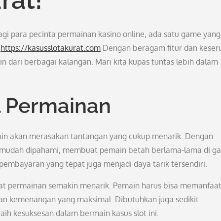
Bagi para pecinta permainan kasino online, ada satu game yang
.
https://kasusslotakurat.com
Dengan beragam fitur dan keser
 dari berbagai kalangan. Mari kita kupas tuntas lebih dalam
l Permainan
ain akan merasakan tantangan yang cukup menarik. Dengan
g mudah dipahami, membuat pemain betah berlama-lama di g
 pembayaran yang tepat juga menjadi daya tarik tersendiri.
buat permainan semakin menarik. Pemain harus bisa memanfaa
tkan kemenangan yang maksimal. Dibutuhkan juga sedikit
ih kesuksesan dalam bermain kasus slot ini.