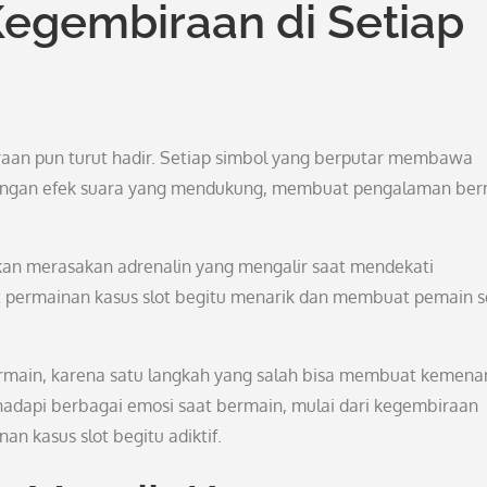
egembiraan di Setiap
raan pun turut hadir. Setiap simbol yang berputar membawa
 dengan efek suara yang mendukung, membuat pengalaman be
kan merasakan adrenalin yang mengalir saat mendekati
 permainan kasus slot begitu menarik dan membuat pemain s
bermain, karena satu langkah yang salah bisa membuat kemen
hadapi berbagai emosi saat bermain, mulai dari kegembiraan
n kasus slot begitu adiktif.