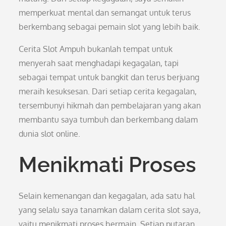
memperkuat mental dan semangat untuk terus
berkembang sebagai pemain slot yang lebih baik.
Cerita Slot Ampuh bukanlah tempat untuk
menyerah saat menghadapi kegagalan, tapi
sebagai tempat untuk bangkit dan terus berjuang
meraih kesuksesan. Dari setiap cerita kegagalan,
tersembunyi hikmah dan pembelajaran yang akan
membantu saya tumbuh dan berkembang dalam
dunia slot online.
Menikmati Proses
Selain kemenangan dan kegagalan, ada satu hal
yang selalu saya tanamkan dalam cerita slot saya,
yaitu menikmati proses bermain. Setiap putaran,