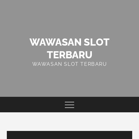
Skip
to
content
WAWASAN SLOT
TERBARU
WAWASAN SLOT TERBARU