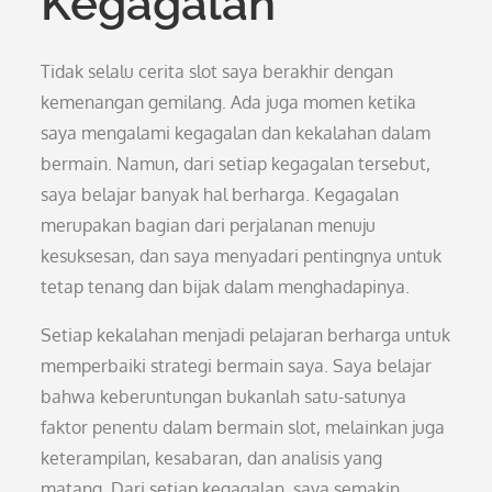
Kegagalan
Tidak selalu cerita slot saya berakhir dengan
kemenangan gemilang. Ada juga momen ketika
saya mengalami kegagalan dan kekalahan dalam
bermain. Namun, dari setiap kegagalan tersebut,
saya belajar banyak hal berharga. Kegagalan
merupakan bagian dari perjalanan menuju
kesuksesan, dan saya menyadari pentingnya untuk
tetap tenang dan bijak dalam menghadapinya.
Setiap kekalahan menjadi pelajaran berharga untuk
memperbaiki strategi bermain saya. Saya belajar
bahwa keberuntungan bukanlah satu-satunya
faktor penentu dalam bermain slot, melainkan juga
keterampilan, kesabaran, dan analisis yang
matang. Dari setiap kegagalan, saya semakin