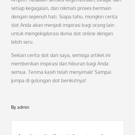
setiap kegagalan, dan nikmati proses bermain
dengan sepenuh hati. Siapa tahu, mungkin cerita
slot Anda akan menjadi inspirasi bagi orang lain
untuk mengeksplorasi dunia slot online dengan
lebih seru.
Sekian cerita slot dari saya, semoga artikel ini
memberikan inspirasi dan hiburan bagi Anda
semua. Terima kasih telah menyimak! Sampai
jumpa di gulungan slot berikutnya!
By
admin