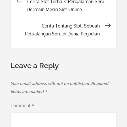
Post
Cerita Slot Terbaik: Pengalaman Seru
Bermain Mesin Slot Online
navigation
Cerita Tentang Slot: Sebuah
Petualangan Seru di Dunia Perjudian
Leave a Reply
Your email address will not be published.
Required
fields are marked
*
Comment
*