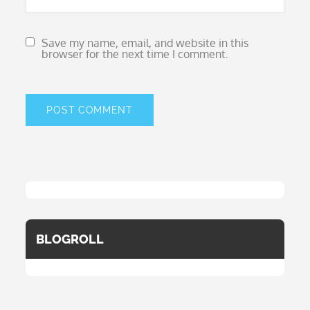
Save my name, email, and website in this
browser for the next time I comment.
BLOGROLL