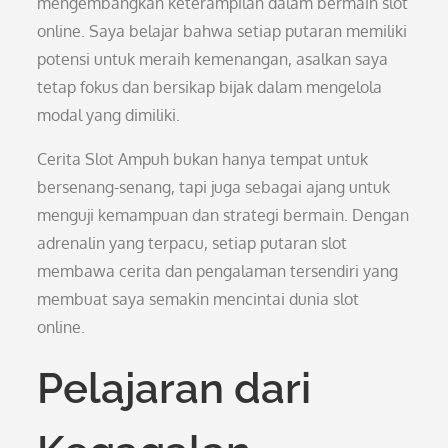
mengembangkan keterampilan dalam bermain slot
online. Saya belajar bahwa setiap putaran memiliki
potensi untuk meraih kemenangan, asalkan saya
tetap fokus dan bersikap bijak dalam mengelola
modal yang dimiliki.
Cerita Slot Ampuh bukan hanya tempat untuk
bersenang-senang, tapi juga sebagai ajang untuk
menguji kemampuan dan strategi bermain. Dengan
adrenalin yang terpacu, setiap putaran slot
membawa cerita dan pengalaman tersendiri yang
membuat saya semakin mencintai dunia slot
online.
Pelajaran dari