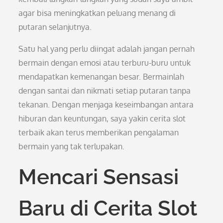
agar bisa meningkatkan peluang menang di
putaran selanjutnya.
Satu hal yang perlu diingat adalah jangan pernah
bermain dengan emosi atau terburu-buru untuk
mendapatkan kemenangan besar. Bermainlah
dengan santai dan nikmati setiap putaran tanpa
tekanan. Dengan menjaga keseimbangan antara
hiburan dan keuntungan, saya yakin cerita slot
terbaik akan terus memberikan pengalaman
bermain yang tak terlupakan.
Mencari Sensasi
Baru di Cerita Slot