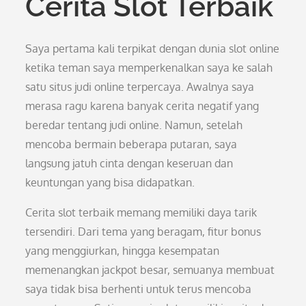
Cerita Slot Terbaik
Saya pertama kali terpikat dengan dunia slot online
ketika teman saya memperkenalkan saya ke salah
satu situs judi online terpercaya. Awalnya saya
merasa ragu karena banyak cerita negatif yang
beredar tentang judi online. Namun, setelah
mencoba bermain beberapa putaran, saya
langsung jatuh cinta dengan keseruan dan
keuntungan yang bisa didapatkan.
Cerita slot terbaik memang memiliki daya tarik
tersendiri. Dari tema yang beragam, fitur bonus
yang menggiurkan, hingga kesempatan
memenangkan jackpot besar, semuanya membuat
saya tidak bisa berhenti untuk terus mencoba