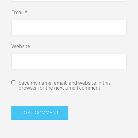
Email
*
Website
Save my name, email, and website in this
browser for the next time I comment.