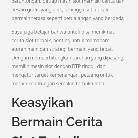
peruntungan. Setiap mesin slot memiliki cerita dan
desain grafis yang unik, sehingga setiap kali
bermain terasa seperti petualangan yang berbeda.
Saya juga belajar bahwa untuk bisa menikmati
cerita slot terbaik, penting untuk memahami
aturan main dan strategi bermain yang tepat.
Dengan memperhitungkan taruhan yang dipasang,
memilih mesin slot dengan RTP tinggi, dan
mengatur target kemenangan, peluang untuk
meraih keuntungan semakin terbuka lebar.
Keasyikan
Bermain Cerita