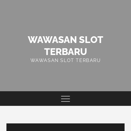
Skip
to
content
WAWASAN SLOT
TERBARU
WAWASAN SLOT TERBARU