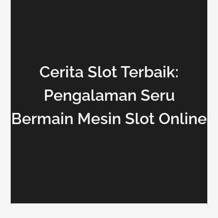
Cerita Slot Terbaik:
Pengalaman Seru
Bermain Mesin Slot Online